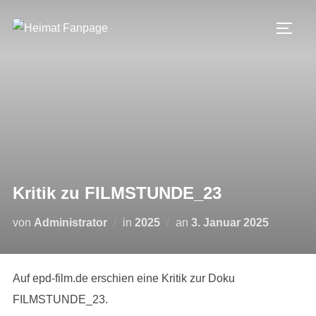
Zum
Inhalt
SEIT
springen
Kritik zu FILMSTUNDE_23
Veröffentlicht
von
Administrator
in
2025
an
3. Januar 2025
am
Auf epd-film.de erschien eine Kritik zur Doku
FILMSTUNDE_23.