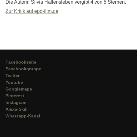
Die Autorin Silvia Hallensleben vergibt 4 von 5 Sternen.
Zur Kritik auf epd-film.de
.
Facebookseite
Facebookgruppe
Twitter
Youtube
Googlemaps
Pinterest
Instagram
Alexa-Skill
Whatsapp-Kanal