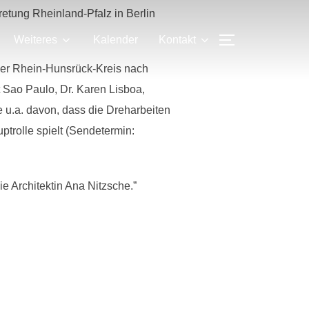
retung Rheinland-Pfalz in Berlin
SEITENLEIS
Weiteres
Kalender
Kontakt
der Rhein-Hunsrück-Kreis nach
t Sao Paulo, Dr. Karen Lisboa,
e u.a. davon, dass die Dreharbeiten
trolle spielt (Sendetermin:
 Architektin Ana Nitzsche.”