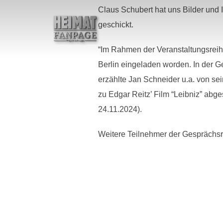
Zum
Claus Schubert hat uns Bilder und 
Inhalt
springen
geschickt.
“Im Rahmen der Veranstaltungsrei
Berlin eingeladen worden. In der G
erzählte Jan Schneider u.a. von sei
zu Edgar Reitz’ Film “Leibniz” abg
24.11.2024).
Weitere Teilnehmer der Gesprächsr