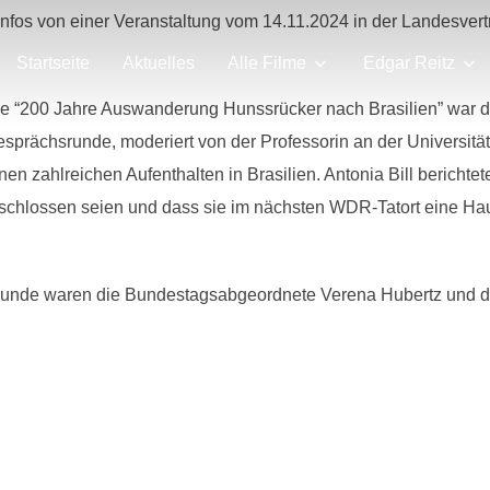
Infos von einer Veranstaltung vom 14.11.2024 in der Landesvert
Startseite
Aktuelles
Alle Filme
Edgar Reitz
he “200 Jahre Auswanderung Hunssrücker nach Brasilien” war 
esprächsrunde, moderiert von der Professorin an der Universitä
nen zahlreichen Aufenthalten in Brasilien. Antonia Bill
berichtet
eschlossen seien und dass sie im nächsten WDR-Tatort eine Haup
unde waren die Bundestagsabgeordnete Verena Hubertz und die