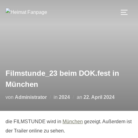
Zum
Inhalt
SEIT
springen
Filmstunde_23 beim DOK.fest in
München
Veröffentlicht
von
Administrator
in
2024
an
22. April 2024
am
die FILMSTUNDE wird in
München
gezeigt. Außerdem ist
der Trailer online zu sehen.