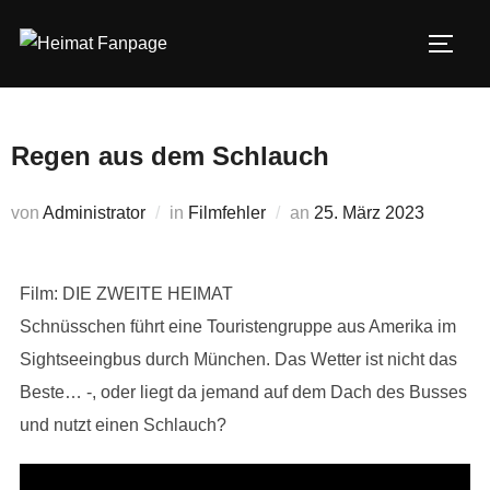
Zum
Inhalt
SEIT
springen
Regen aus dem Schlauch
Veröffentlicht
von
Administrator
in
Filmfehler
an
25. März 2023
am
Film: DIE ZWEITE HEIMAT
Schnüsschen führt eine Touristengruppe aus Amerika im
Sightseeingbus durch München. Das Wetter ist nicht das
Beste… -, oder liegt da jemand auf dem Dach des Busses
und nutzt einen Schlauch?