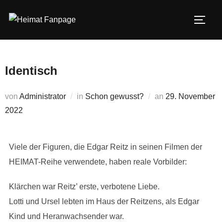
Zum
Inhalt
SEIT
springen
Identisch
Veröffentlicht
von
Administrator
in
Schon gewusst?
an
29. November
am
2022
Viele der Figuren, die Edgar Reitz in seinen Filmen der
HEIMAT-Reihe verwendete, haben reale Vorbilder:
Klärchen war Reitz’ erste, verbotene Liebe.
Lotti und Ursel lebten im Haus der Reitzens, als Edgar
Kind und Heranwachsender war.