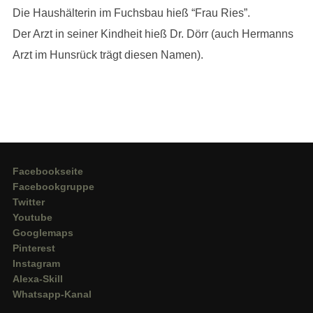
Die Haushälterin im Fuchsbau hieß “Frau Ries”.
Der Arzt in seiner Kindheit hieß Dr. Dörr (auch Hermanns
Arzt im Hunsrück trägt diesen Namen).
Facebookseite
Facebookgruppe
Twitter
Youtube
Googlemaps
Pinterest
Instagram
Alexa-Skill
Whatsapp-Kanal