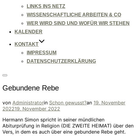
LINKS INS NETZ
WISSENSCHAFTLICHE ARBEITEN & CO
WER WIRD SIND UND WOFÜR WIR STEHEN
KALENDER
KONTAKT
IMPRESSUM
DATENSCHUTZERKLÄRUNG
Seitenleiste
&
Gebundene Rebe
Navigation
umschalten
Veröffentlicht
von
Administrator
in
Schon gewusst?
an
19. November
am
2022
19. November 2022
Hermann Simon spricht in seiner mündlichen
Abiturprüfung in Religion (DIE ZWEITE HEIMAT) über den
Vers, in dem es auch über eine gebundene Rebe geht.