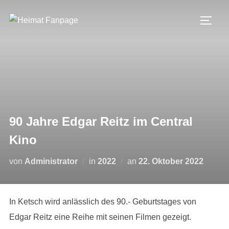
Zum
Inhalt
SEIT
springen
90 Jahre Edgar Reitz im Central
Kino
Veröffentlicht
von
Administrator
in
2022
an
22. Oktober 2022
am
In Ketsch wird anlässlich des 90.- Geburtstages von
Edgar Reitz eine Reihe mit seinen Filmen gezeigt.