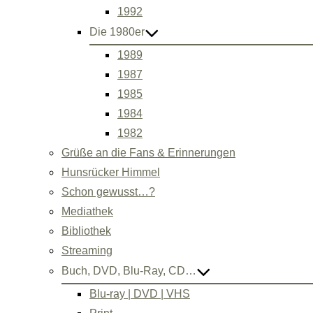
1992
Die 1980er
1989
1987
1985
1984
1982
Grüße an die Fans & Erinnerungen
Hunsrücker Himmel
Schon gewusst…?
Mediathek
Bibliothek
Streaming
Buch, DVD, Blu-Ray, CD…
Blu-ray | DVD | VHS