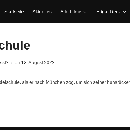
Startseite
Aktuelles
Alle Filme
Edgar Reitz
chule
Veröffentlicht
sst?
an
12. August 2022
am
elschule, als er nach München zog, um sich seiner hunsrücker D