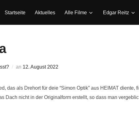
Startseite
Aktuelles
Alle Filme
Edgar Reitz
a
Veröffentlicht
sst?
an
12. August 2022
am
d, das als Drehort für deie “Simon Optik” aus HEIMAT diente, 
 Dach nicht in der Originalform erstellt, so dass man vergebli