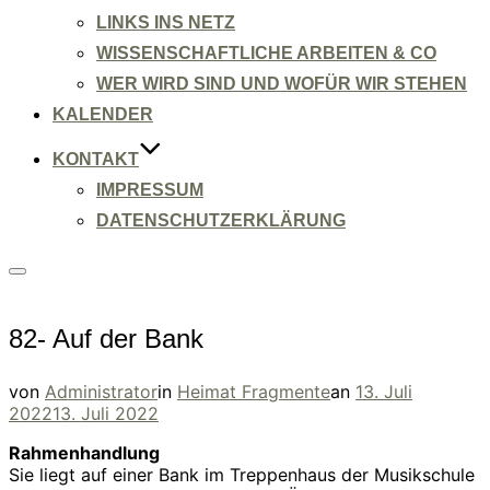
LINKS INS NETZ
WISSENSCHAFTLICHE ARBEITEN & CO
WER WIRD SIND UND WOFÜR WIR STEHEN
KALENDER
KONTAKT
IMPRESSUM
DATENSCHUTZERKLÄRUNG
Seitenleiste
&
Navigation
umschalten
82- Auf der Bank
Veröffentlicht
von
Administrator
in
Heimat Fragmente
an
13. Juli
am
2022
13. Juli 2022
Rahmenhandlung
Sie liegt auf einer Bank im Treppenhaus der Musikschule