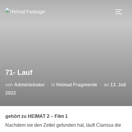
Zum
Inhalt
SEIT
springen
71- Lauf
Veröffentli
von
Administrator
in
Heimat Fragmente
an
13. Juli
am
2022
gehört zu HEIMAT 2 – Film 1
Nachdem sie den Zettel gefunden hat, läuft Clarissa die