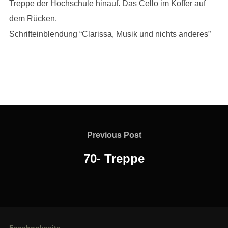
Treppe der Hochschule hinauf. Das Cello im Koffer auf
dem Rücken.
Schrifteinblendung “Clarissa, Musik und nichts anderes”
Beitragsnavigation
Previous
Previous Post
Post
70- Treppe