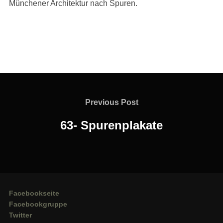
Münchener Architektur nach Spuren.
Beitragsnavigation
Previous
Previous Post
Post
63- Spurenplakate
Facebookseite
Facebookgruppe
Twitter