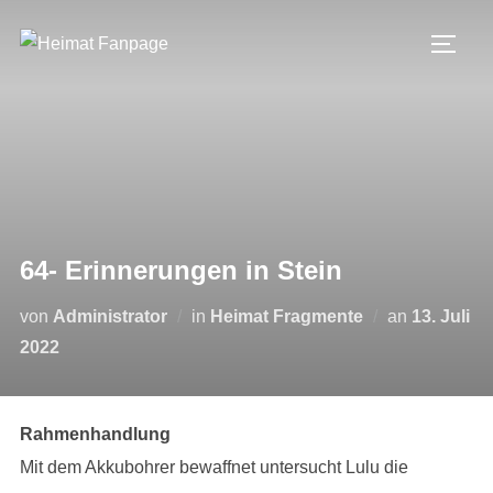
Zum
Inhalt
SEIT
springen
64- Erinnerungen in Stein
Veröffentli
von
Administrator
in
Heimat Fragmente
an
13. Juli
am
2022
Rahmenhandlung
Mit dem Akkubohrer bewaffnet untersucht Lulu die