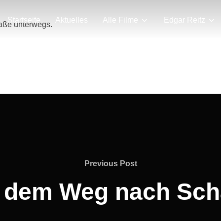
Startseite
Aktuelles
Alle Filme
Edgar Reitz
raße unterwegs.
Previous
Previous Post
Post
f dem Weg nach Sc