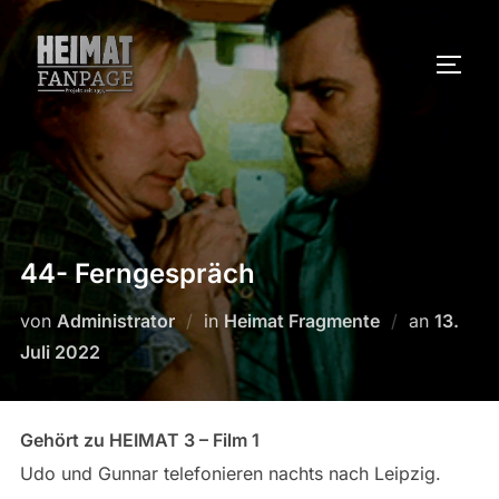
Zum
Inhalt
SEIT
springen
44- Ferngespräch
Veröffen
von
Administrator
in
Heimat Fragmente
an
13.
am
Juli 2022
Gehört zu HEIMAT 3 – Film 1
Udo und Gunnar telefonieren nachts nach Leipzig.