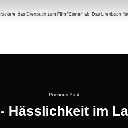
Startseite
Aktuelles
Alle Filme
Edgar Reitz
ruckerei das Drehbuch zum Film “Esther” ab. Das Drehbuch “ist s
Previous
Previous Post
Post
- Hässlichkeit im L