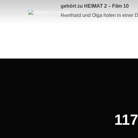
Zum
gehört zu HEIMAT 2 – Film 10
Inhalt
springen
Reinhard und Olga holen in einer D
Beitragsnavigation
117