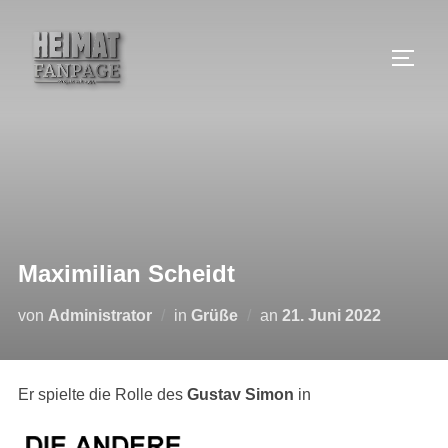
Zum
Inhalt
SEIT
springen
Maximilian Scheidt
Veröffentlicht
von
Administrator
in
Grüße
an
21. Juni 2022
am
Er spielte die Rolle des
Gustav Simon
in