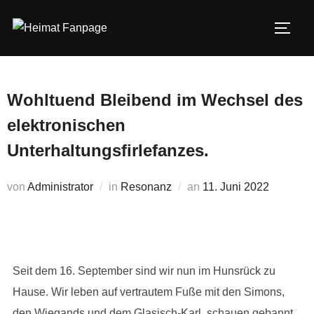
Zum
Inhalt
SEIT
springen
Wohltuend Bleibend im Wechsel des
elektronischen
Unterhaltungsfirlefanzes.
Veröffentlicht
von
Administrator
in
Resonanz
an
11. Juni 2022
am
Seit dem 16. September sind wir nun im Hunsrück zu
Hause. Wir leben auf vertrautem Fuße mit den Simons,
den Wiegands und dem Glasisch-Karl, schauen gebannt