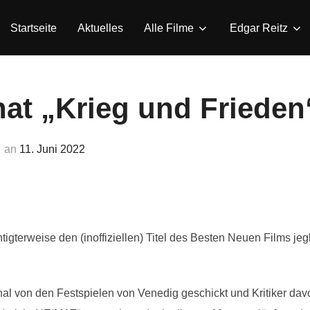
Startseite
Aktuelles
Alle Filme
Edgar Reitz
hat „Krieg und Frieden
Veröffentlicht
an
11. Juni 2022
am
igterweise den (inoffiziellen) Titel des Besten Neuen Films jeg
l von den Festspielen von Venedig geschickt und Kritiker dav