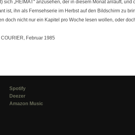
det) sich „HEIMAT“ anzusehen, der in diesem Monat anläuft, und d
nt ist, ihn als Fernsehserie im Herbst auf den Bildschirm zu bri
en doch nicht nur ein Kapitel pro Woche lesen wollen, oder doc
COURIER, Februar 1985
Spotify
Deezer
Amazon Music