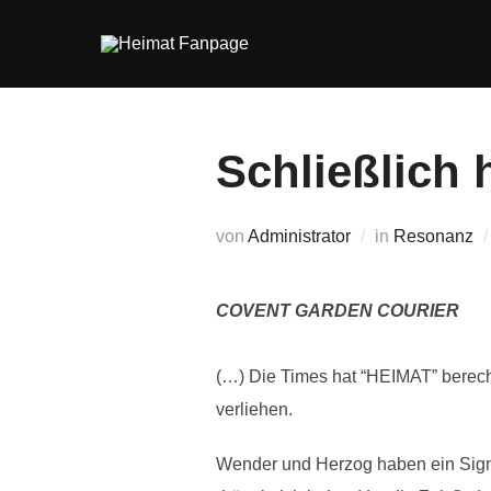
Zum
Inhalt
springen
Schließlich 
von
Administrator
in
Resonanz
COVENT GARDEN COURIER
(…) Die Times hat “HEIMAT” berecht
verliehen.
Wender und Herzog haben ein Signa