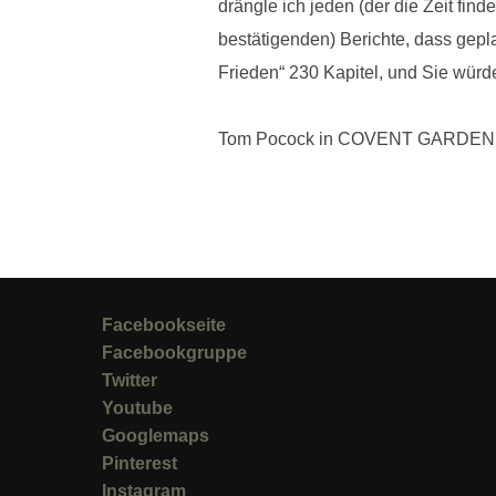
drängle ich jeden (der die Zeit fin
bestätigenden) Berichte, dass gepla
Frieden“ 230 Kapitel, und Sie würd
Tom Pocock in COVENT GARDEN 
Facebookseite
Facebookgruppe
Twitter
Youtube
Googlemaps
Pinterest
Instagram