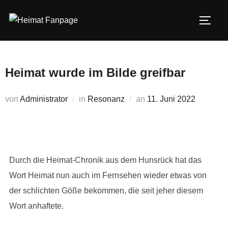
Zum
Inhalt
SEIT
springen
Heimat wurde im Bilde greifbar
Veröffentlicht
von
Administrator
in
Resonanz
an
11. Juni 2022
am
Durch die Heimat-Chronik aus dem Hunsrück hat das
Wort Heimat nun auch im Fernsehen wieder etwas von
der schlichten Göße bekommen, die seit jeher diesem
Wort anhaftete.