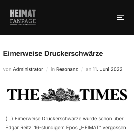
Zum
Inhalt
SEIT
springen
Eimerweise Druckerschwärze
Veröffentlicht
von
Administrator
in
Resonanz
an
11. Juni 2022
am
(…) Eimerweise Druckerschwärze wurde schon über
Edgar Reitz’ 16-stündigem Epos „HEIMAT“ vergossen