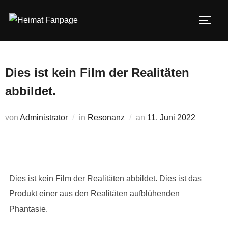
Zum
Inhalt
SEIT
springen
Dies ist kein Film der Realitäten
abbildet.
Veröffentlicht
von
Administrator
in
Resonanz
an
11. Juni 2022
am
Dies ist kein Film der Realitäten abbildet. Dies ist das
Produkt einer aus den Realitäten aufblühenden
Phantasie.