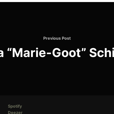
Previous
Previous Post
Post
a “Marie-Goot” Sch
Spotify
Deezer