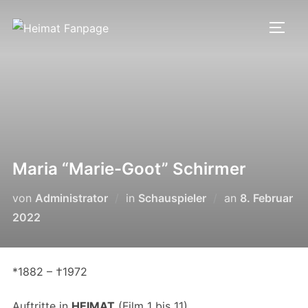
Zum
Inhalt
SEIT
springen
Maria “Marie-Goot” Schirmer
Veröffentlich
von
Administrator
in
Schauspieler
an
8. Februar
am
2022
*1882 – †1972
Auftritte in
HEIMAT
(Film 1 bis 11)