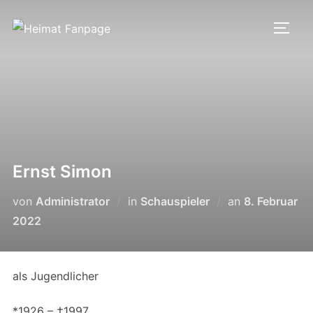
Zum
Inhalt
SEIT
springen
Ernst Simon
Veröffentlich
von
Administrator
in
Schauspieler
an
8. Februar
am
2022
als Jugendlicher
*1926 – †1997