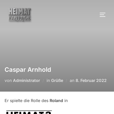
Zum
Inhalt
SEIT
springen
Caspar Arnhold
Veröffentlicht
von
Administrator
in
Grüße
an
8. Februar 2022
am
Er spielte die Rolle des
Roland
in