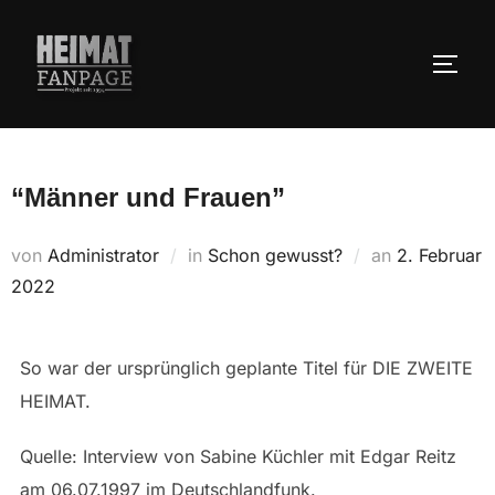
Zum
Inhalt
SEIT
springen
“Männer und Frauen”
Veröffentlic
von
Administrator
in
Schon gewusst?
an
2. Februar
am
2022
So war der ursprünglich geplante Titel für DIE ZWEITE
HEIMAT.
Quelle: Interview von Sabine Küchler mit Edgar Reitz
am 06.07.1997 im Deutschlandfunk.