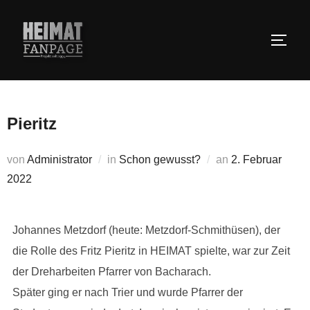
Zum
Inhalt
SEIT
springen
Pieritz
Veröffentlicht
von
Administrator
in
Schon gewusst?
an
2. Februar
am
2022
Johannes Metzdorf (heute: Metzdorf-Schmithüsen), der
die Rolle des Fritz Pieritz in HEIMAT spielte, war zur Zeit
der Dreharbeiten Pfarrer von Bacharach.
Später ging er nach Trier und wurde Pfarrer der