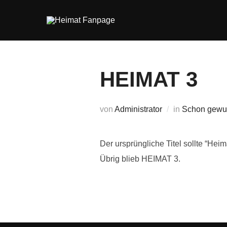
Zum
Inhalt
springen
HEIMAT 3
von
Administrator
in
Schon gewu
Der ursprüngliche Titel sollte “Hei
Übrig blieb HEIMAT 3.