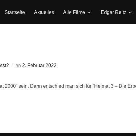
Startseite
Aktuelles
Alle Filme
Edgar Reitz
Veröffentlicht
sst?
an
2. Februar 2022
am
mat 2000” sein. Dann entschied man sich für “Heimat 3 – Die Erb