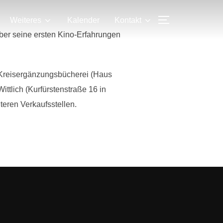
SEITENLEIS
Weiteres
Kalender
Kontakt
ber seine ersten Kino-Erfahrungen
nd Kreisergänzungsbücherei (Haus
ttlich (Kurfürstenstraße 16 in
iteren Verkaufsstellen.