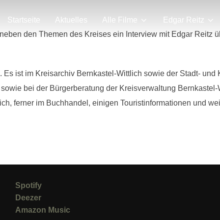
Startseite
Aktuelles
Alle Filme
Edgar Reitz
 neben den Themen des Kreises ein Interview mit Edgar Reitz ü
. Es ist im Kreisarchiv Bernkastel-Wittlich sowie der Stadt- u
 sowie bei der Bürgerberatung der Kreisverwaltung Bernkastel-Wi
tlich, ferner im Buchhandel, einigen Touristinformationen und we
Spotify
Deezer
Amazon Music