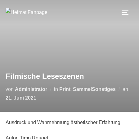
Zum
Inhalt
SEIT
springen
Filmische Leseszenen
Veröf
von
Administrator
in
Print
,
SammelSonstiges
an
am
21. Juni 2021
Ausdruck und Wahrnehmung ästhetischer Erfahrung
Autor: Timo Rouget