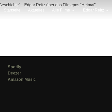
n Geschichte” – Edgar Reitz über das Filmepos “Heimat”
Startseite
Aktuelles
Alle Filme
Edgar Reitz
Spotify
Deezer
Amazon Music