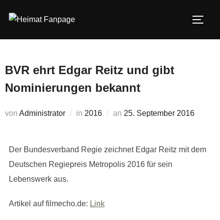
Zum
Inhalt
SEIT
springen
BVR ehrt Edgar Reitz und gibt
Nominierungen bekannt
Veröffentlicht
von
Administrator
in
2016
an
25. September 2016
am
Der Bundesverband Regie zeichnet Edgar Reitz mit dem
Deutschen Regiepreis Metropolis 2016 für sein
Lebenswerk aus.
Artikel auf filmecho.de:
Link