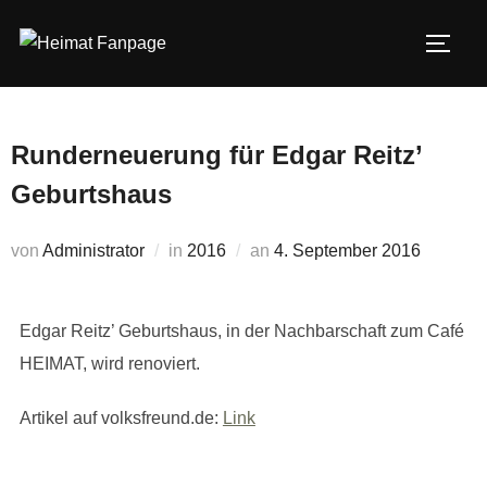
Zum
Inhalt
SEIT
springen
Runderneuerung für Edgar Reitz’
Geburtshaus
Veröffentlicht
von
Administrator
in
2016
an
4. September 2016
am
Edgar Reitz’ Geburtshaus, in der Nachbarschaft zum Café
HEIMAT, wird renoviert.
Artikel auf volksfreund.de:
Link