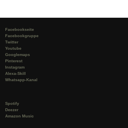
Facebookseite
Facebookgruppe
Twitter
Youtube
Googlemaps
Pinterest
Instagram
Alexa-Skill
Whatsapp-Kanal
Spotify
Deezer
Amazon Music