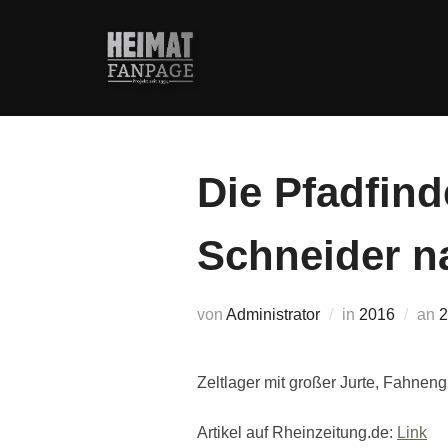
Zum
Inhalt
springen
Die Pfadfind
Schneider n
V
von
Administrator
in
2016
an
2
Zeltlager mit großer Jurte, Fahneng
Artikel auf Rheinzeitung.de:
Link