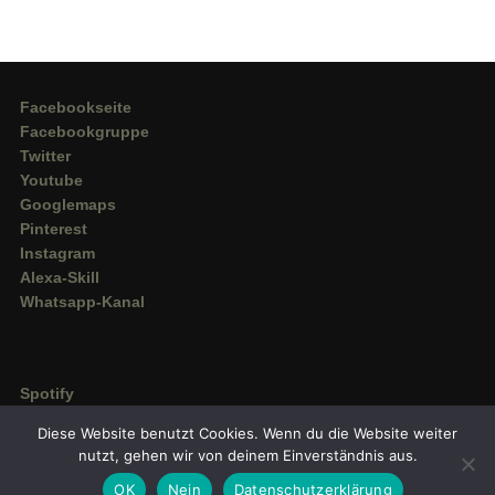
Facebookseite
Facebookgruppe
Twitter
Youtube
Googlemaps
Pinterest
Instagram
Alexa-Skill
Whatsapp-Kanal
Spotify
Deezer
Diese Website benutzt Cookies. Wenn du die Website weiter
Amazon Music
nutzt, gehen wir von deinem Einverständnis aus.
OK
Nein
Datenschutzerklärung