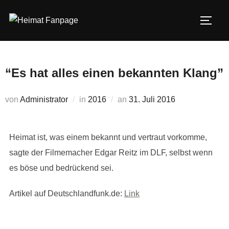
Zum
Inhalt
SEIT
springen
“Es hat alles einen bekannten Klang”
Veröffentlicht
von
Administrator
in
2016
an
31. Juli 2016
am
Heimat ist, was einem bekannt und vertraut vorkomme,
sagte der Filmemacher Edgar Reitz im DLF, selbst wenn
es böse und bedrückend sei.
Artikel auf Deutschlandfunk.de:
Link