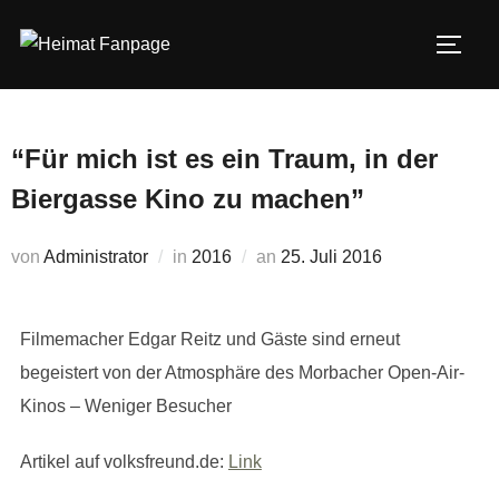
Zum
Inhalt
SEIT
springen
“Für mich ist es ein Traum, in der
Biergasse Kino zu machen”
Veröffentlicht
von
Administrator
in
2016
an
25. Juli 2016
am
Filmemacher Edgar Reitz und Gäste sind erneut
begeistert von der Atmosphäre des Morbacher Open-Air-
Kinos – Weniger Besucher
Artikel auf volksfreund.de:
Link