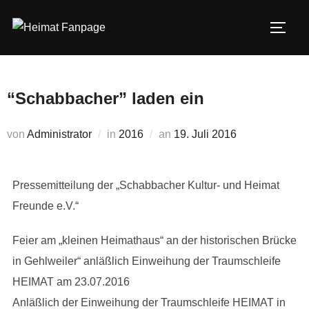
Zum
Inhalt
SEIT
springen
“Schabbacher” laden ein
Veröffentlicht
von
Administrator
in
2016
an
19. Juli 2016
am
Pressemitteilung der „Schabbacher Kultur- und Heimat
Freunde e.V.“
Feier am „kleinen Heimathaus“ an der historischen Brücke
in Gehlweiler“ anläßlich Einweihung der Traumschleife
HEIMAT am 23.07.2016
Anläßlich der Einweihung der Traumschleife HEIMAT in