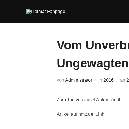
Zum
Inhalt
springen
Vom Unverbr
Ungewagten
V
von
Administrator
in
2016
an
2
Zum Tod von Josef Anton Riedl
Artikel auf nmz.de:
Link