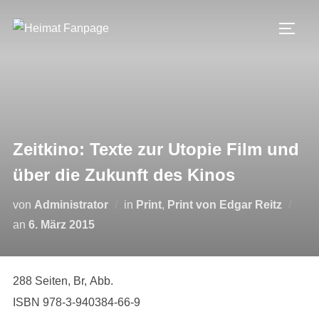
Zum
Inhalt
SEIT
springen
Zeitkino: Texte zur Utopie Film und
über die Zukunft des Kinos
von
Administrator
in
Print
,
Print von Edgar Reitz
Veröffentlicht
an
6. März 2015
am
288 Seiten, Br, Abb.
ISBN 978-3-940384-66-9