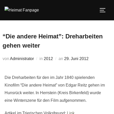
Zum
Inhalt
SEIT
springen
“Die andere Heimat”: Dreharbeiten
gehen weiter
Veröffentlicht
von
Administrator
in
2012
an
29. Juni 2012
am
Die Dreharbeiten für den im Jahr 1840 spielenden
Kinofilm “Die andere Heimat” von Edgar Reitz gehen im
Hunsrück weiter. In Herrstein (Kreis Birkenfeld) wurde
eine Winterszene für den Film aufgenommen.
Artikel im Trierischen Volksfreund:
Link