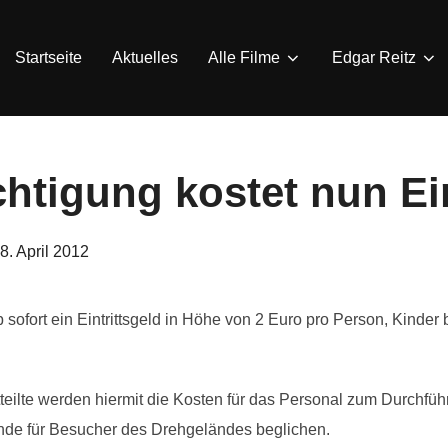
Startseite
Aktuelles
Alle Filme
Edgar Reitz
htigung kostet nun Ein
eröffentlicht
8. April 2012
am
sofort ein Eintrittsgeld in Höhe von 2 Euro pro Person, Kinder 
eilte werden hiermit die Kosten für das Personal zum Durchfüh
nde für Besucher des Drehgeländes beglichen.