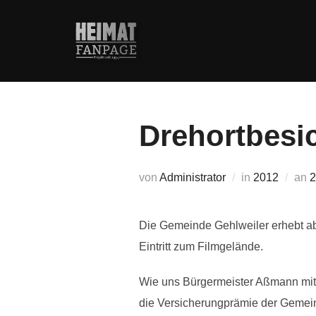
Zum
Inhalt
springen
Drehortbesic
V
von
Administrator
in
2012
an
2
Die Gemeinde Gehlweiler erhebt ab 
Eintritt zum Filmgelände.
Wie uns Bürgermeister Aßmann mitt
die Versicherungprämie der Gemei