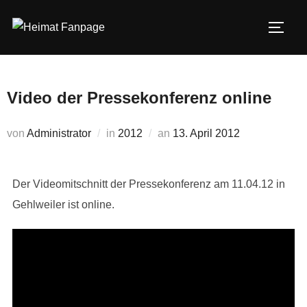
Zum
Inhalt
SEIT
springen
Video der Pressekonferenz online
Veröffentlicht
von
Administrator
in
2012
an
13. April 2012
am
Der Videomitschnitt der Pressekonferenz am 11.04.12 in
Gehlweiler ist online.