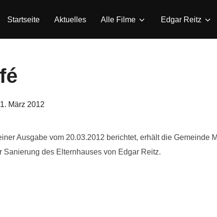
Startseite
Aktuelles
Alle Filme
Edgar Reitz
fé
eröffentlicht
1. März 2012
am
 seiner Ausgabe vom 20.03.2012 berichtet, erhält die Gemeinde
r Sanierung des Elternhauses von Edgar Reitz.