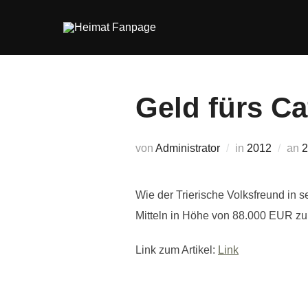
Zum
Inhalt
springen
Geld fürs Ca
V
von
Administrator
in
2012
an
2
Wie der Trierische Volksfreund in
Mitteln in Höhe von 88.000 EUR zu
Link zum Artikel:
Link