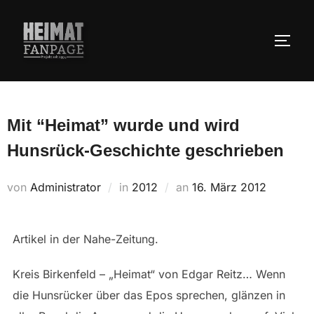
Zum
Inhalt
SEIT
springen
Mit “Heimat” wurde und wird
Hunsrück-Geschichte geschrieben
Veröffentlicht
von
Administrator
in
2012
an
16. März 2012
am
Artikel in der Nahe-Zeitung.
Kreis Birkenfeld – „Heimat“ von Edgar Reitz… Wenn
die Hunsrücker über das Epos sprechen, glänzen in