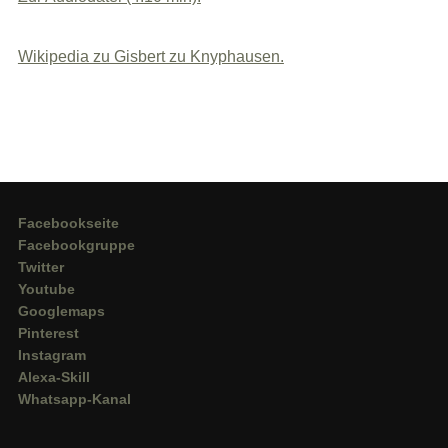
Wikipedia zu Gisbert zu Knyphausen.
Facebookseite
Facebookgruppe
Twitter
Youtube
Googlemaps
Pinterest
Instagram
Alexa-Skill
Whatsapp-Kanal