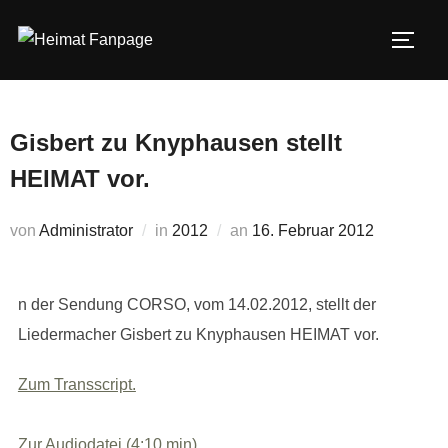
Zum
Inhalt
SEIT
springen
Gisbert zu Knyphausen stellt
HEIMAT vor.
Veröffentlicht
von
Administrator
in
2012
an
16. Februar 2012
am
n der Sendung CORSO, vom 14.02.2012, stellt der
Liedermacher Gisbert zu Knyphausen HEIMAT vor.
Zum Transscript.
Zur Audiodatei (4:10 min).