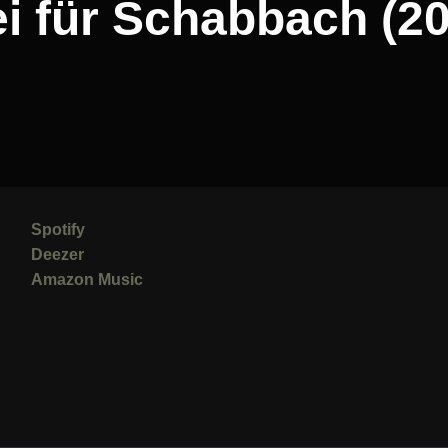
i für Schabbach (2
Spotify
Deezer
Amazon Music