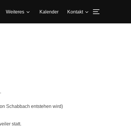
SEITENLEIS
Weiteres
Kalender
Kontakt
.
von Schabbach entstehen wird)
iler statt.