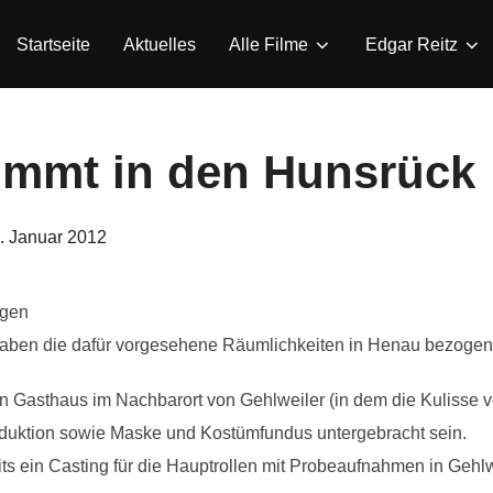
Startseite
Aktuelles
Alle Filme
Edgar Reitz
mmt in den Hunsrück
eröffentlicht
. Januar 2012
am
ogen
haben die dafür vorgesehene Räumlichkeiten in Henau bezogen
n Gasthaus im Nachbarort von Gehlweiler (in dem die Kulisse 
oduktion sowie Maske und Kostümfundus untergebracht sein.
s ein Casting für die Hauptrollen mit Probeaufnahmen in Gehlwe