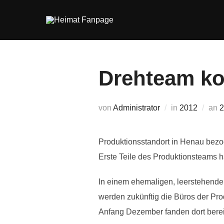
Zum
Inhalt
springen
Drehteam ko
V
von
Administrator
in
2012
an
2
Produktionsstandort in Henau bez
Erste Teile des Produktionsteams 
In einem ehemaligen, leerstehende
werden zukünftig die Büros der Pr
Anfang Dezember fanden dort bereit