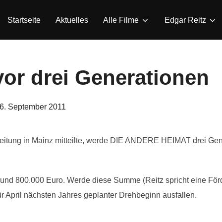
Startseite
Aktuelles
Alle Filme
Edgar Reitz
or drei Generationen
eröffentlicht
6. September 2011
m
eitung in Mainz mitteilte, werde DIE ANDERE HEIMAT drei Gen
 rund 800.000 Euro. Werde diese Summe (Reitz spricht eine Fö
für April nächsten Jahres geplanter Drehbeginn ausfallen.