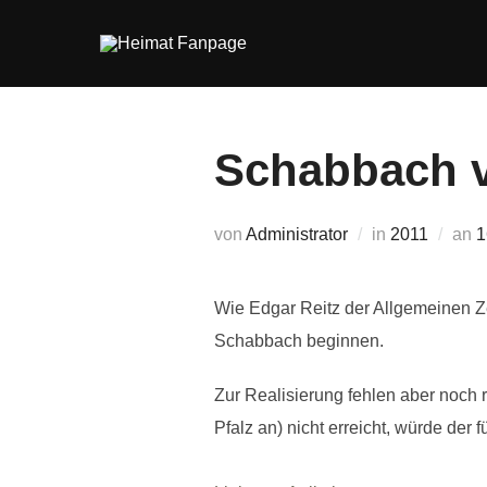
Zum
Inhalt
springen
Schabbach v
V
von
Administrator
in
2011
an
1
a
Wie Edgar Reitz der Allgemeinen Z
Schabbach beginnen.
Zur Realisierung fehlen aber noch
Pfalz an) nicht erreicht, würde der 