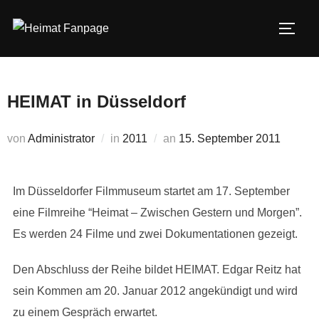
Zum
Inhalt
SEIT
springen
HEIMAT in Düsseldorf
Veröffentlicht
von
Administrator
in
2011
an
15. September 2011
am
Im Düsseldorfer Filmmuseum startet am 17. September
eine Filmreihe “Heimat – Zwischen Gestern und Morgen”.
Es werden 24 Filme und zwei Dokumentationen gezeigt.
Den Abschluss der Reihe bildet HEIMAT. Edgar Reitz hat
sein Kommen am 20. Januar 2012 angekündigt und wird
zu einem Gespräch erwartet.