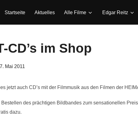
Startseite
Aktuelles
Alle Filme
Edgar Reitz
T-CD’s im Shop
eröffentlicht
7. Mai 2011
m
 es jetzt auch CD’s mit der Filmmusik aus den Filmen der HEIMA
 Bestellen des prächtigen Bildbandes zum sensationellen Prei
atis dazu.