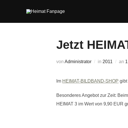
Zum
Inhalt
springen
Jetzt HEIMA
V
von
Administrator
in
2011
an
1
a
Im
HEIMAT-BILDBAND-SHOP
gibt
Besonderes Angebot zur Zeit: Beim
HEIMAT 3 im Wert von 9,90 EUR gr